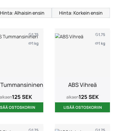
Hinta: Alhaisin ensin
Hinta: Korkein ensin
1.75
1.75
1 kg
1 kg
 Tummansininen
ABS Vihreä
125 SEK
125 SEK
alkaen
alkaen
ISÄÄ OSTOSKORIIN
LISÄÄ OSTOSKORIIN
1.75
1.75