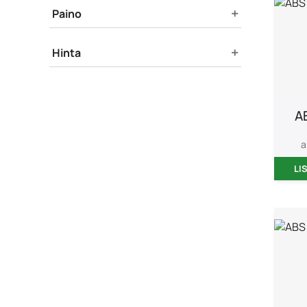
+
Paino
+
Hinta
A
a
LI