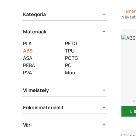
Product Filters
Filame
+
Kategoria
Näytetä
−
Materiaali
PLA
PETG
ABS
TPU
ASA
PCTG
PEBA
PC
PVA
Muu
+
Viimeistely
a
+
Erikoismateriaalit
LI
+
Väri