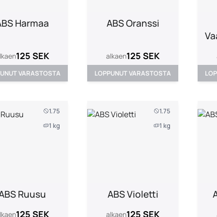
ABS Harmaa
ABS Oranssi
Va
125 SEK
125 SEK
lkaen
alkaen
PUNUT VARASTOSTA
LOPPUNUT VARASTOSTA
LOP
1.75
1.75
1 kg
1 kg
ABS Ruusu
ABS Violetti
125 SEK
125 SEK
lkaen
alkaen