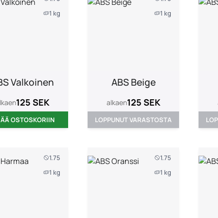
1 kg
1 kg
BS Valkoinen
ABS Beige
125 SEK
125 SEK
lkaen
alkaen
SÄÄ OSTOSKORIIN
LOPPUNUT VARASTOSTA
LOP
1.75
1.75
1 kg
1 kg