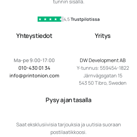
tunnin sisällä.
4,5
Trustpilotissa
★
★
★
★
★
Yhteystiedot
Yritys
Ma-pe 9:00-17:00
DW Development AB
010-430 01 34
Y-tunnus: 559454-1822
info@printonion.com
Järnvägsgatan 15
543 50 Tibro, Sweden
Pysy ajan tasalla
Saat eksklusiivisia tarjouksia ja uutisia suoraan
postilaatikkoosi.