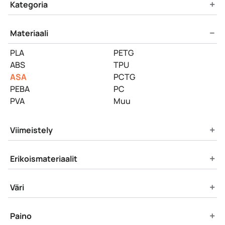
Product Filters
+
Kategoria
−
Materiaali
PLA
PETG
ABS
TPU
ASA
PCTG
PEBA
PC
PVA
Muu
+
Viimeistely
+
Erikoismateriaalit
+
Väri
+
Paino