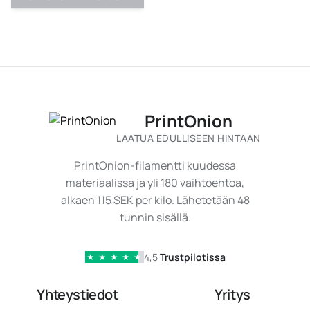
PrintOnion
LAATUA EDULLISEEN HINTAAN
PrintOnion-filamentti kuudessa
materiaalissa ja yli 180 vaihtoehtoa,
alkaen 115 SEK per kilo. Lähetetään 48
tunnin sisällä.
4,5
Trustpilotissa
★
★
★
★
★
Yhteystiedot
Yritys