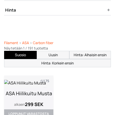
+
Hinta
Filament
>
ASA
>
Carbon fiber
Näytetään 1 / 191 tuotetta
Suosio
Uusin
Hinta: Alhaisin ensin
Hinta: Korkein ensin
1.75
1 kg
ASA Hiilikuitu Musta
299 SEK
alkaen
LOPPUNUT VARASTOSTA