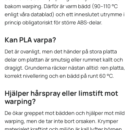
bakom warping. Därför är varm bädd (90–110 °C
enligt våra datablad) och ett inneslutet utrymme i
princip obligatoriskt för större ABS-delar.
Kan PLA varpa?
Det är ovanligt, men det händer på stora platta
delar om plattan är smutsig eller rummet kallt och
dragigt. Grunderna räcker nästan alltid: ren platta,
korrekt nivellering och en bädd på runt 60 °C.
Hjälper hårspray eller limstift mot
warping?
De ökar greppet mot bädden och hjälper mot mild
warping, men de tar inte bort orsaken. Krymper
materialet kraftigt och miljön är kall lyfter hörnen