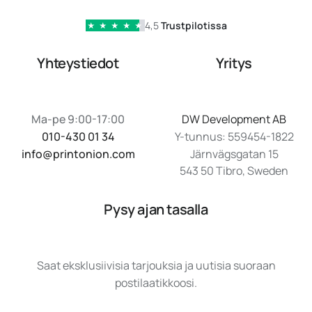
4,5
Trustpilotissa
★
★
★
★
★
Yhteystiedot
Yritys
Ma-pe 9:00-17:00
DW Development AB
010-430 01 34
Y-tunnus: 559454-1822
info@printonion.com
Järnvägsgatan 15
543 50 Tibro, Sweden
Pysy ajan tasalla
Saat eksklusiivisia tarjouksia ja uutisia suoraan
postilaatikkoosi.