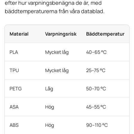
efter hur varpningsbenägna de är, med
bäddtemperaturerna från våra datablad.
Material
Varpningsrisk
Bäddtemperatur
PLA
Mycket låg
40–65 °C
TPU
Mycket låg
25–75 °C
PETG
Låg
50–70 °C
ASA
Hög
45–55 °C
ABS
Hög
90–110 °C