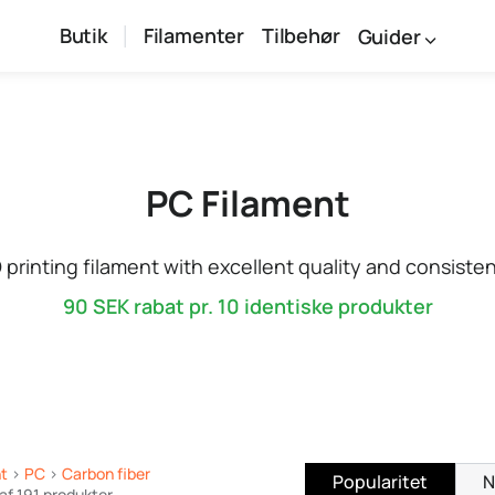
Butik
Filamenter
Tilbehør
Guider
PC Filament
printing filament with excellent quality and consiste
90 SEK
rabat pr. 10 identiske produkter
nt
>
PC
>
Carbon fiber
Popularitet
N
 af 191 produkter