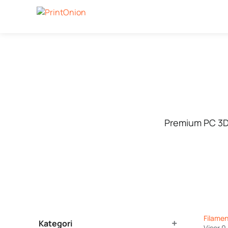
Premium PC 3D 
Product Filters
Filame
+
Kategori
Viser 0