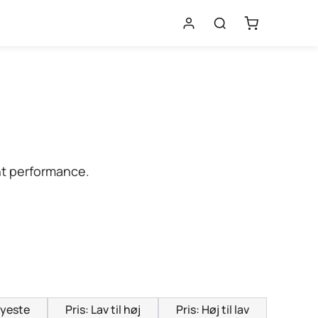
nt performance.
yeste
Pris: Lav til høj
Pris: Høj til lav