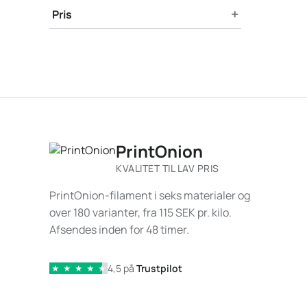
+
Pris
PrintOnion
KVALITET TIL LAV PRIS
PrintOnion-filament i seks materialer og
over 180 varianter, fra 115 SEK pr. kilo.
Afsendes inden for 48 timer.
4,5 på
Trustpilot
★
★
★
★
★