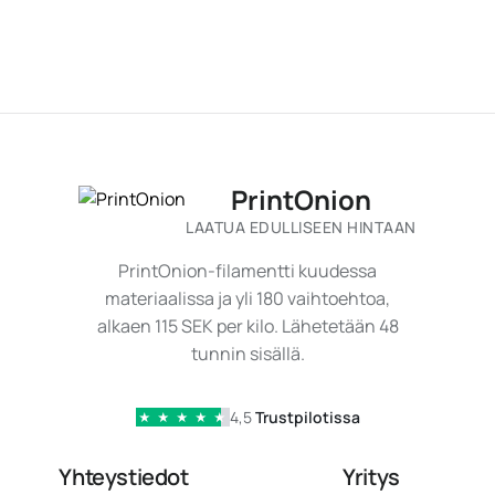
PrintOnion
LAATUA EDULLISEEN HINTAAN
PrintOnion-filamentti kuudessa
materiaalissa ja yli 180 vaihtoehtoa,
alkaen 115 SEK per kilo. Lähetetään 48
tunnin sisällä.
4,5
Trustpilotissa
★
★
★
★
★
Yhteystiedot
Yritys