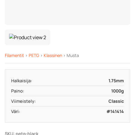
Filamentit
>
PETG
>
Klassinen
> Musta
Halkaisija:
1.75mm
Paino:
1000g
Viimeistely:
Classic
Väri:
#141414
SKU: petg-black