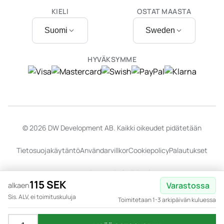
KIELI
OSTAT MAASTA
Suomi
Sweden
HYVÄKSYMME
© 2026 DW Development AB. Kaikki oikeudet pidätetään
Tietosuojakäytäntö
Användarvillkor
Cookiepolicy
Palautukset
Verkkosivusto:
Dalarö Design
115 SEK
Varastossa
alkaen
Sis. ALV, ei toimituskuluja
Toimitetaan 1-3 arkipäivän kuluessa