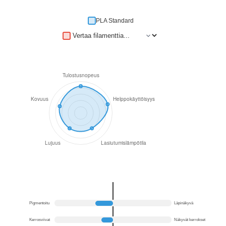
PLA Standard
Pigmentoitu
Läpinäkyvä
Kerrosviivat
Näkyvät kerrokset