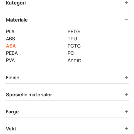
Product Filters
+
Kategori
−
Materiale
PLA
PETG
ABS
TPU
ASA
PCTG
PEBA
PC
PVA
Annet
+
Finish
+
Spesielle materialer
+
Farge
+
Vekt