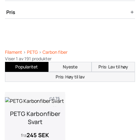
+
Pris
Filament
>
PETG
>
Carbon fiber
Viser 1 av 191 produkter
Popularitet
Nyeste
Pris: Lav til høy
Pris: Høy til lav
1.75
1 kg
PETG Karbonfiber
Svart
245 SEK
fra