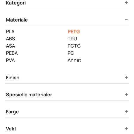
Product Filters
+
Kategori
−
Materiale
PLA
PETG
ABS
TPU
ASA
PCTG
PEBA
PC
PVA
Annet
+
Finish
+
Spesielle materialer
+
Farge
+
Vekt