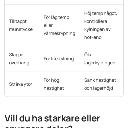
Höj temp något,
För låg temp
Tilltäppt
kontrollera
eller
munstycke
kylningen av
värmekrypning
hot-end
Slappa
Öka
För lite kylning
överhäng
lagerkylningen
För hög
Sänk hastighet
Sträva ytor
hastighet
och lagerhöjd
Vill du ha starkare eller