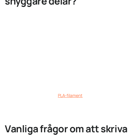
snyggare delar?
→ Snyggast resultat
Låg lagerhöjd (0,12–0,15 mm), måttlig hastighet och full
lagerkylning ger PLA dess skarpaste detaljer. Perfekt för
figurer och modeller.
→ Starkast delar
Högre temperatur och lagerhöjd med mindre kylning
binder lagren hårdare. Behöver du PLA som tål mer slag
finns PLA Pro bland vårt
PLA-filament
.
Vanliga frågor om att skriva