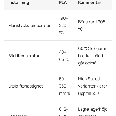
Inställning
PLA
Kommentar
190–
Börja runt 205
Munstyckstemperatur
220
°C
°C
60 °C fungerar
40–
Bäddtemperatur
bra, kall bädd
65 °C
går också
50–
High Speed-
Utskriftshastighet
350
varianter klarar
mm/s
upp till 350
0,12–
Lägre lagerhöjd