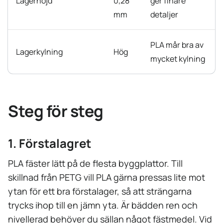
Lagerhöjd
0,28
ger finare
mm
detaljer
PLA mår bra av
Lagerkylning
Hög
mycket kylning
Steg för steg
1. Förstalagret
PLA fäster lätt på de flesta byggplattor. Till
skillnad från PETG vill PLA gärna pressas lite mot
ytan för ett bra förstalager, så att strängarna
trycks ihop till en jämn yta. Är bädden ren och
nivellerad behöver du sällan något fästmedel. Vid