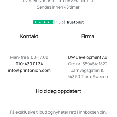
over 180 varianter, fra 115 SEK per kilo.
Sendes innen 48 timer.
4,5 på
Trustpilot
★
★
★
★
★
Kontakt
Firma
Man-fre 9:00-17:00
DW Development AB
010-430 01 34
Org.nr: 559454-1822
info@printonion.com
Järnvägsgatan 15
543 50 Tibro, Sweden
Hold deg oppdatert
Få eksklusive tilbud og nyheter rett i innboksen din.