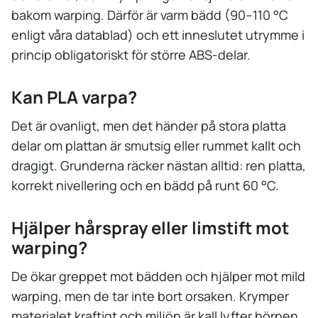
bakom warping. Därför är varm bädd (90–110 °C
enligt våra datablad) och ett inneslutet utrymme i
princip obligatoriskt för större ABS-delar.
Kan PLA varpa?
Det är ovanligt, men det händer på stora platta
delar om plattan är smutsig eller rummet kallt och
dragigt. Grunderna räcker nästan alltid: ren platta,
korrekt nivellering och en bädd på runt 60 °C.
Hjälper hårspray eller limstift mot
warping?
De ökar greppet mot bädden och hjälper mot mild
warping, men de tar inte bort orsaken. Krymper
materialet kraftigt och miljön är kall lyfter hörnen