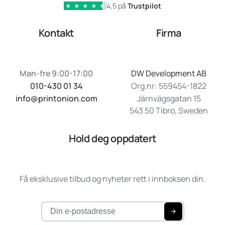
4,5 på
Trustpilot
★
★
★
★
★
Kontakt
Firma
Man-fre 9:00-17:00
DW Development AB
010-430 01 34
Org.nr: 559454-1822
info@printonion.com
Järnvägsgatan 15
543 50 Tibro, Sweden
Hold deg oppdatert
Få eksklusive tilbud og nyheter rett i innboksen din.