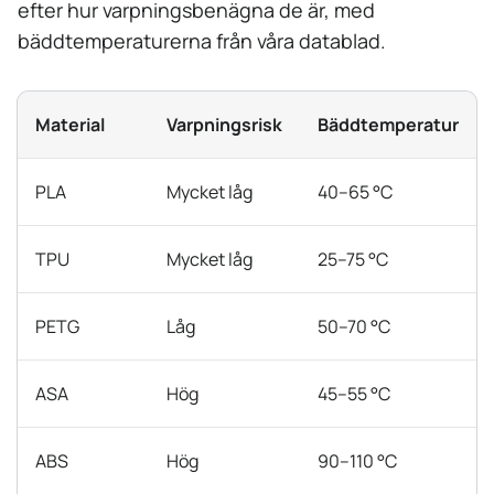
efter hur varpningsbenägna de är, med
bäddtemperaturerna från våra datablad.
Material
Varpningsrisk
Bäddtemperatur
PLA
Mycket låg
40–65 °C
TPU
Mycket låg
25–75 °C
PETG
Låg
50–70 °C
ASA
Hög
45–55 °C
ABS
Hög
90–110 °C