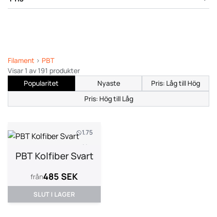
Filament
>
PBT
Visar 1 av 191 produkter
Popularitet
Nyaste
Pris: Låg till Hög
Pris: Hög till Låg
1.75
1 kg
PBT Kolfiber Svart
485 SEK
från
SLUT I LAGER