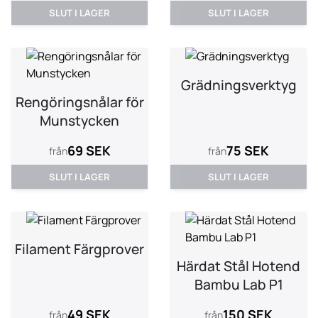
SLUT I LAGER
SLUT I LAGER
Grädningsverktyg
Rengöringsnålar för
Munstycken
69 SEK
75 SEK
från
från
SLUT I LAGER
SLUT I LAGER
Filament Färgprover
Härdat Stål Hotend
Bambu Lab P1
49 SEK
150 SEK
från
från