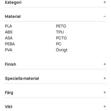
Product Filters
+
Kategori
−
Material
PLA
PETG
ABS
TPU
ASA
PCTG
PEBA
PC
PVA
Övrigt
+
Finish
+
Speciella material
+
Färg
+
Vikt