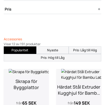
+
Pris
Accessories
Visar 12 av 191 produkter
Popularitet
Nyaste
Pris: Låg till Hög
Pris: Hög till Låg
Skrapa för
Härdat Stål Extruder
Byggplattor
Kugghjul för Bambu
Lab
65 SEK
149 SEK
från
från