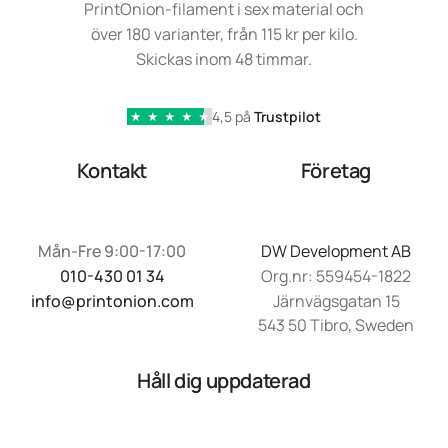
PrintOnion-filament i sex material och
över 180 varianter, från 115 kr per kilo.
Skickas inom 48 timmar.
4,5 på
Trustpilot
★
★
★
★
★
Kontakt
Företag
Mån-Fre 9:00-17:00
DW Development AB
010-430 01 34
Org.nr: 559454-1822
info@printonion.com
Järnvägsgatan 15
543 50 Tibro, Sweden
Håll dig uppdaterad