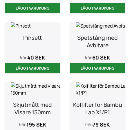
LÄGG I VARUKORG
LÄGG I VARUKORG
Pinsett
Spetstång med
Avbitare
40 SEK
60 SEK
från
från
LÄGG I VARUKORG
LÄGG I VARUKORG
Skjutmått med
Kolfilter för Bambu
Visare 150mm
Lab X1/P1
195 SEK
79 SEK
från
från