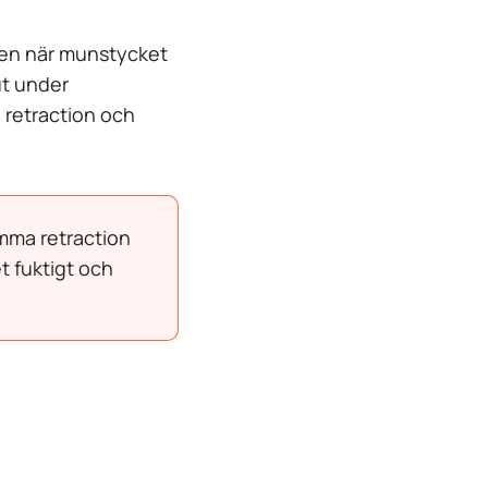
ften när munstycket
 ut under
l retraction och
mma retraction
t fuktigt och