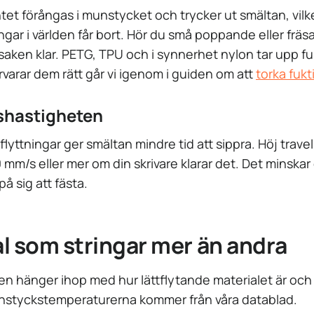
ntet förångas i munstycket och trycker ut smältan, vilk
ingar i världen får bort. Hör du små poppande eller frä
 saken klar. PETG, TPU och i synnerhet nylon tar upp f
rvarar dem rätt går vi igenom i guiden om att
torka fukt
eshastigheten
lyttningar ger smältan mindre tid att sippra. Höj trave
150 mm/s eller mer om din skrivare klarar det. Det minska
på sig att fästa.
l som stringar mer än andra
 hänger ihop med hur lättflytande materialet är och 
nstyckstemperaturerna kommer från våra datablad.