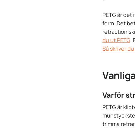
PETG är det m
form. Det bet
retraction sk
du ut PETG
. 
Så skriver du
Vanliga
Varför s
PETG är klibb
munstyckstem
trimma retrac