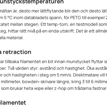
munstyckstemperaturen
ältan är, desto mer lättflytande blir den och desto lät
om 5 °C inom databladets spann, för PETG till exempel
ltatet mellan stegen. Ett temp-torn, en testmodell som s
g, hittar rätt nivå på en enda utskrift. Det är ett all
lla material.
 retraction
ar tillbaka filamentet en bit innan munstycket flyttar sig
per. Två värden styr: avstånd och hastighet. Öka avstå
er och hastigheten i steg om 5 mm/s. Direktmatare vill
 2 millimeter, bowden-skrivare längre, kring 3 till 6 milli
n som brukar heta wipe eller z-hop om trådarna fastnar
filamentet