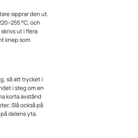
tare sipprar den ut.
 220–255 °C, och
krivs ut i flera
mänt knep som
, så att trycket i
ndet i steg om en
 ha korta avstånd
meter. Slå också på
 på delens yta.