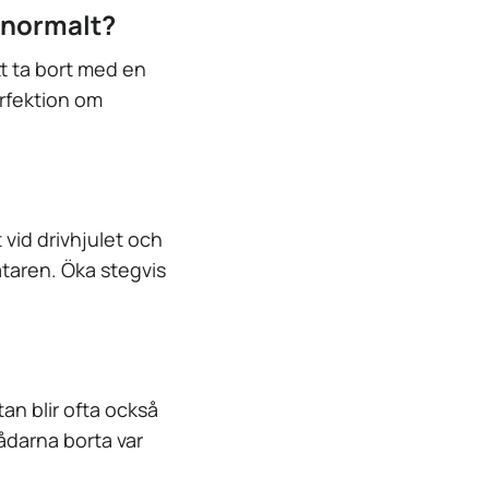
t normalt?
tt ta bort med en
erfektion om
 vid drivhjulet och
taren. Öka stegvis
tan blir ofta också
rådarna borta var