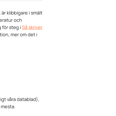
är klibbigare i smält
peratur och
 för steg i
Så skriver
ction, mer om det i
t våra datablad),
t mesta.