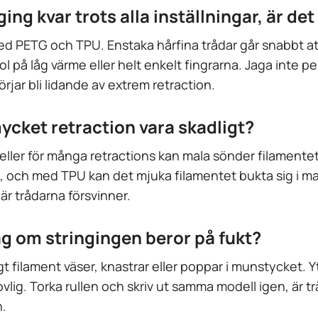
nging kvar trots alla inställningar, är de
 med PETG och TPU. Enstaka hårfina trådar går snabbt a
ol på låg värme eller helt enkelt fingrarna. Jaga inte p
jar bli lidande av extrem retraction.
ycket retraction vara skadligt?
 eller för många retractions kan mala sönder filamentet
, och med TPU kan det mjuka filamentet bukta sig i ma
är trådarna försvinner.
ag om stringingen beror på fukt?
gt filament väser, knastrar eller poppar i munstycket. Y
vlig. Torka rullen och skriv ut samma modell igen, är t
.