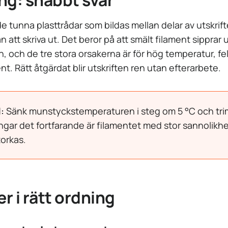
ng: snabbt svar
de tunna plasttrådar som bildas mellan delar av utskri
tan att skriva ut. Det beror på att smält filament sipprar
n, och de tre stora orsakerna är för hög temperatur, fe
ent. Rätt åtgärdat blir utskriften ren utan efterarbete.
:
Sänk munstyckstemperaturen i steg om 5 °C och tri
ringar det fortfarande är filamentet med stor sannolikhe
orkas.
r i rätt ordning