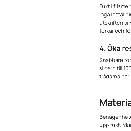
Fukt i filame
inga inställn
utskriften är
torkar och fö
4. Öka r
Snabbare förf
slicern till 
trådarna har 
Materia
Benägenheten
upp fukt. Mu