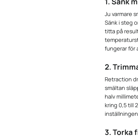
1. Sänk 
Ju varmare sm
Sänk i steg 
titta på resu
temperaturste
fungerar för a
2. Trimma
Retraction dr
smältan släp
halv millimet
kring 0,5 till
inställninge
3. Torka 