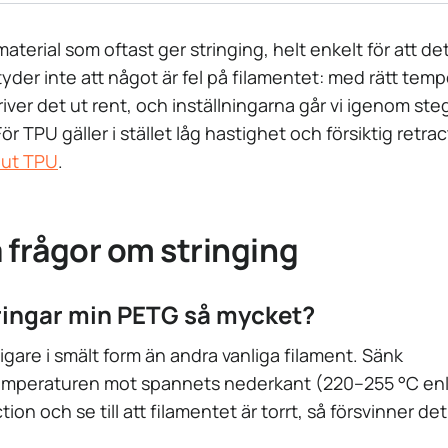
aterial som oftast ger stringing, helt enkelt för att det 
yder inte att något är fel på filamentet: med rätt tem
river det ut rent, och inställningarna går vi igenom steg
För TPU gäller i stället låg hastighet och försiktig retra
 ut TPU
.
 frågor om stringing
tringar min PETG så mycket?
igare i smält form än andra vanliga filament. Sänk
peraturen mot spannets nederkant (220–255 °C enlig
tion och se till att filamentet är torrt, så försvinner de