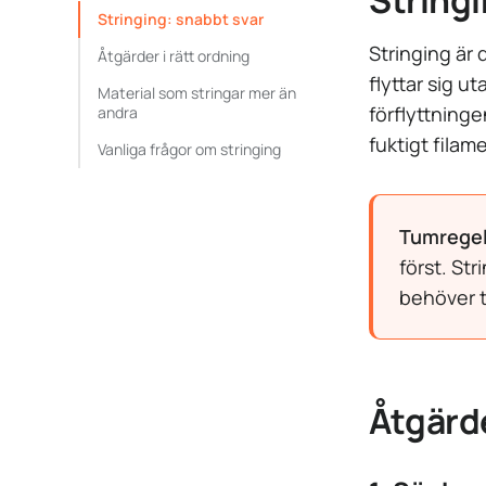
Stringi
Stringing: snabbt svar
Stringing är 
Åtgärder i rätt ordning
flyttar sig u
Material som stringar mer än
förflyttninge
andra
fuktigt filam
Vanliga frågor om stringing
Tumregel
först. St
behöver t
Åtgärde