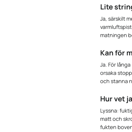
Lite stri
Ja, särskilt
varmluftspist
matningen bör
Kan för m
Ja. För långa
orsaka stopp
och stanna n
Hur vet j
Lyssna: fukti
matt och skro
fukten boven