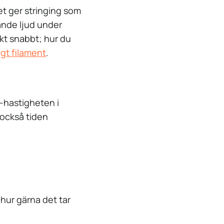
et ger stringing som
sande ljud under
ukt snabbt; hur du
igt filament
.
l-hastigheten i
r också tiden
hur gärna det tar