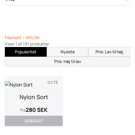
Filament
>
NYLON
Viser 1 af 191 produkter
Popularitet
Nyeste
Pris: Lav til høj
Pris: Høj til lav
1.75
1 kg
Nylon Sort
280 SEK
fra
UDSOLGT