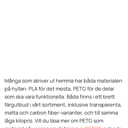
låg varpning. Figurer, modeller, prototyper, presenter och
dekoration. Det självklara valet för nybörjare.
→ Välj PETG
När delen ska vara funktionell och tåla fukt, kemikalier,
böjning och stötar. Fästen, hållare, lock, flaskor och
tekniska delar.
Många som skriver ut hemma har båda materialen
på hyllan: PLA för det mesta, PETG för de delar
som ska vara funktionella. Båda finns i ett brett
färgutbud i vårt sortiment, inklusive transparenta,
matta och carbon fiber-varianter, och till samma
låga kilopris. Vill du läsa mer om PETG som