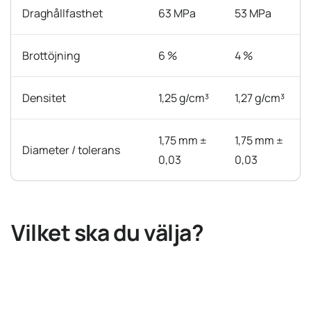
Draghållfasthet
63 MPa
53 MPa
Brottöjning
6 %
4 %
Densitet
1,25 g/cm³
1,27 g/cm³
1,75 mm ±
1,75 mm ±
Diameter / tolerans
0,03
0,03
Vilket ska du välja?
→ Välj PLA
När du vill ha enklast möjliga utskrift, skarpa detaljer och