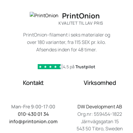
PrintOnion
KVALITET TIL LAV PRIS
PrintOnion-filament i seks materialer og
over 180 varianter, fra 115 SEK pr. kilo.
Afsendes inden for 48 timer.
4,5 på
Trustpilot
★
★
★
★
★
Kontakt
Virksomhed
Man-Fre 9:00-17:00
DW Development AB
010-430 01 34
Org.nr: 559454-1822
info@printonion.com
Järnvägsgatan 15
543 50 Tibro, Sweden