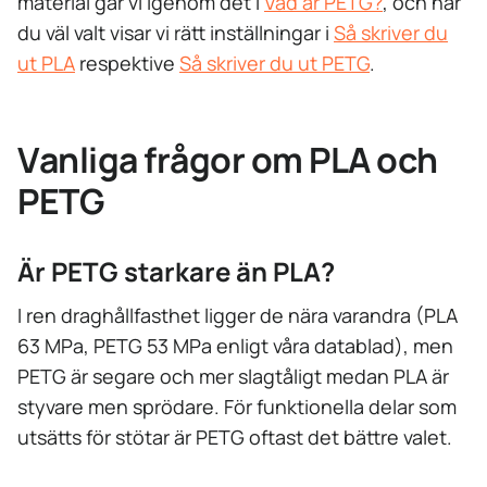
material går vi igenom det i
Vad är PETG?
, och när
du väl valt visar vi rätt inställningar i
Så skriver du
ut PLA
respektive
Så skriver du ut PETG
.
Vanliga frågor om PLA och
PETG
Är PETG starkare än PLA?
I ren draghållfasthet ligger de nära varandra (PLA
63 MPa, PETG 53 MPa enligt våra datablad), men
PETG är segare och mer slagtåligt medan PLA är
styvare men sprödare. För funktionella delar som
utsätts för stötar är PETG oftast det bättre valet.