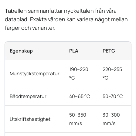
Tabellen sammanfattar nyckeltalen från våra
datablad. Exakta värden kan variera något mellan
färger och varianter.
Egenskap
PLA
PETG
190–220
220–255
Munstyckstemperatur
°C
°C
Bäddtemperatur
40–65 °C
50–70 °C
50–350
30–300
Utskriftshastighet
mm/s
mm/s