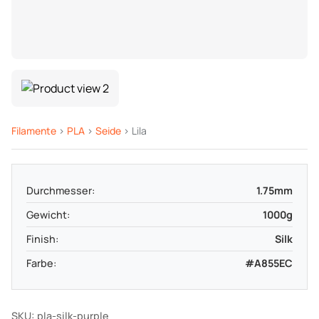
Filamente
>
PLA
>
Seide
> Lila
Durchmesser:
1.75mm
Gewicht:
1000g
Finish:
Silk
Farbe:
#A855EC
SKU: pla-silk-purple