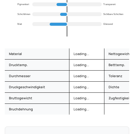
Pigmentiert
Transparent
Schichtlinien
Sichtbare Schichten
Matt
Glänzend
Material
Loading...
Nettogewicht
Drucktemp.
Loading...
Betttemp.
Durchmesser
Loading...
Toleranz
Druckgeschwindigkeit
Loading...
Dichte
Bruttogewicht
Loading...
Zugfestigkeit
Bruchdehnung
Loading...