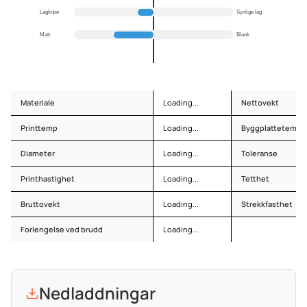
Laglinjer
Synlige lag
Matt
Blank
Materiale
Loading...
Nettovekt
Printtemp
Loading...
Byggplattetemp
Diameter
Loading...
Toleranse
Printhastighet
Loading...
Tetthet
Bruttovekt
Loading...
Strekkfasthet
Forlengelse ved brudd
Loading...
Nedladdningar