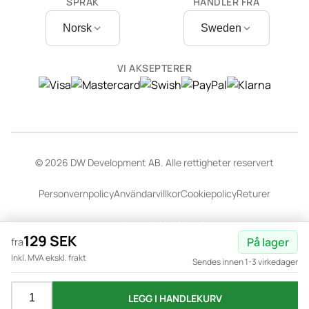
SPRÅK
HANDLER FRA
Norsk
Sweden
VI AKSEPTERER
© 2026 DW Development AB. Alle rettigheter reservert
Personvernpolicy
Användarvillkor
Cookiepolicy
Returer
Nettside av
Dalarö Design
129 SEK
På lager
fra
Inkl. MVA ekskl. frakt
Sendes innen 1-3 virkedager
LEGG I HANDLEKURV