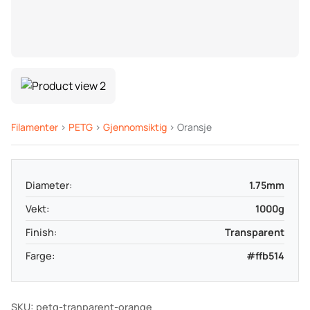
Filamenter
>
PETG
>
Gjennomsiktig
> Oransje
Diameter:
1.75mm
Vekt:
1000g
Finish:
Transparent
Farge:
#ffb514
SKU: petg-tranparent-orange