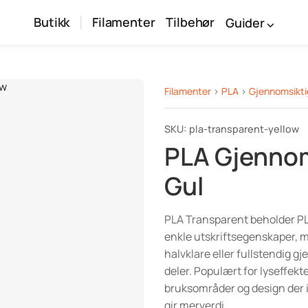
Butikk
Filamenter
Tilbehør
Guider
Filamenter
>
PLA
>
Gjennomsikti
SKU: pla-transparent-yellow
PLA Gjennom
Gul
PLA Transparent beholder PL
enkle utskriftsegenskaper, 
halvklare eller fullstendig 
deler. Populært for lyseffekt
bruksområder og design der 
gir merverdi.