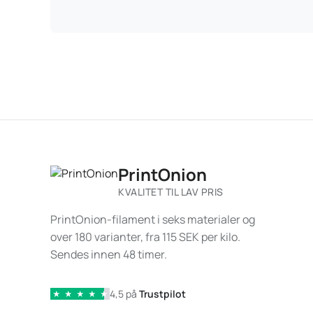
PrintOnion
KVALITET TIL LAV PRIS
PrintOnion-filament i seks materialer og
over 180 varianter, fra 115 SEK per kilo.
Sendes innen 48 timer.
4,5 på
Trustpilot
★
★
★
★
★