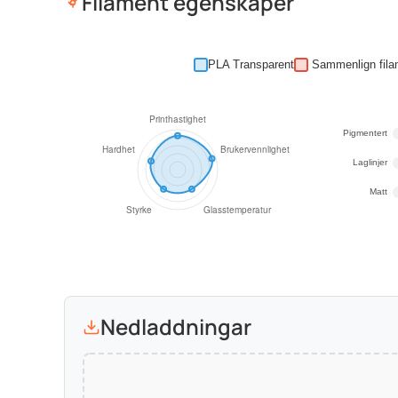
Filament egenskaper
PLA Transparent
Pigmentert
Laglinjer
Matt
Nedladdningar