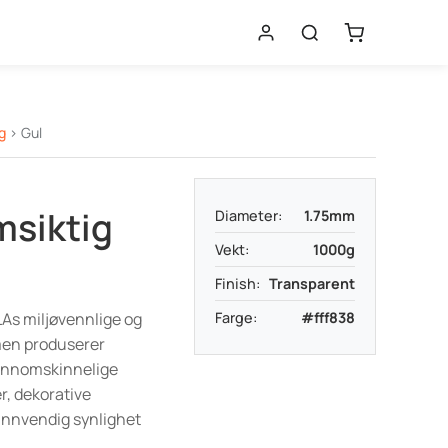
g
> Gul
siktig
Diameter:
1.75mm
Vekt:
1000g
Finish:
Transparent
As miljøvennlige og
Farge:
#fff838
men produserer
gjennomskinnelige
er, dekorative
innvendig synlighet