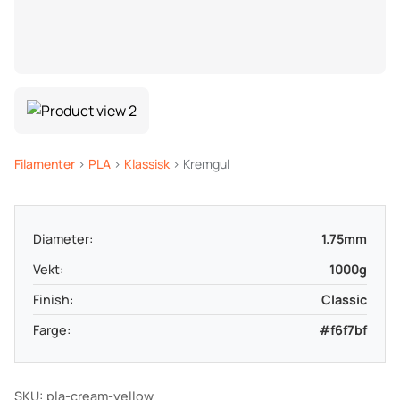
Filamenter
>
PLA
>
Klassisk
> Kremgul
Diameter:
1.75mm
Vekt:
1000g
Finish:
Classic
Farge:
#f6f7bf
SKU: pla-cream-yellow