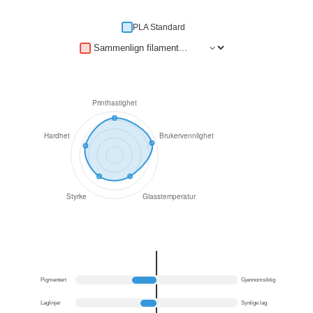
PLA Standard
Pigmentert
Gjennomsiktig
Laglinjer
Synlige lag