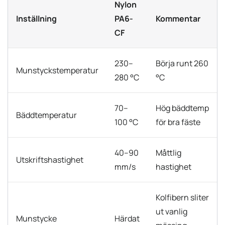
Nylon
Inställning
PA6-
Kommentar
CF
230–
Börja runt 260
Munstyckstemperatur
280 °C
°C
70–
Hög bäddtemp
Bäddtemperatur
100 °C
för bra fäste
40–90
Måttlig
Utskriftshastighet
mm/s
hastighet
Kolfibern sliter
ut vanlig
Munstycke
Härdat