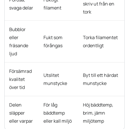
skriv ut från en
svaga delar
filament
tork
Bubblor
eller
Fukt som
Torka filamentet
fräsande
förångas
ordentligt
ljud
Försämrad
Utslitet
Byt till ett härdat
kvalitet
munstycke
munstycke
över tid
Delen
För låg
Höj bäddtemp,
släpper
bäddtemp
brim, jämn
eller varpar
eller kall miljö
miljötemp