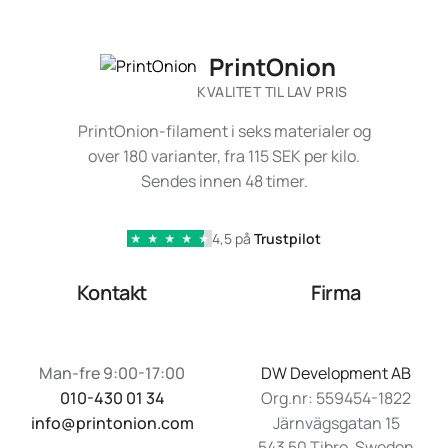
PrintOnion
KVALITET TIL LAV PRIS
PrintOnion-filament i seks materialer og
over 180 varianter, fra 115 SEK per kilo.
Sendes innen 48 timer.
4,5 på
Trustpilot
★
★
★
★
★
Kontakt
Firma
Man-fre 9:00-17:00
DW Development AB
010-430 01 34
Org.nr: 559454-1822
info@printonion.com
Järnvägsgatan 15
543 50 Tibro, Sweden