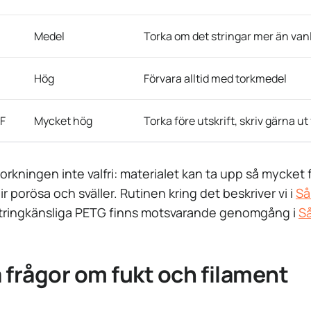
Medel
Torka om det stringar mer än vanl
Hög
Förvara alltid med torkmedel
F
Mycket hög
Torka före utskrift, skriv gärna ut
torkningen inte valfri: materialet kan ta upp så mycket
lir porösa och sväller. Rutinen kring det beskriver vi i
Så
stringkänsliga PETG finns motsvarande genomgång i
Så
 frågor om fukt och filament