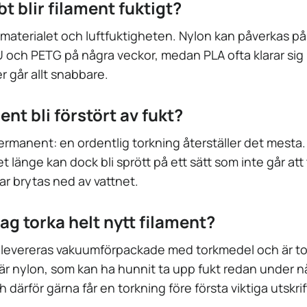
t blir filament fuktigt?
materialet och luftfuktigheten. Nylon kan påverkas på 
 och PETG på några veckor, medan PLA ofta klarar sig b
er går allt snabbare.
ent bli förstört av fukt?
permanent: en ordentlig torkning återställer det mesta
t länge kan dock bli sprött på ett sätt som inte går att t
ar brytas ned av vattnet.
ag torka helt nytt filament?
ar levereras vakuumförpackade med torkmedel och är tor
r nylon, som kan ha hunnit ta upp fukt redan under 
 därför gärna får en torkning före första viktiga utskri