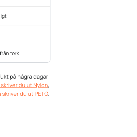
igt
 från tork
 fukt på några dagar
 skriver du ut Nylon
,
 skriver du ut PETG
.