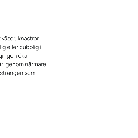
 väser, knastrar
ig eller bubblig i
ngingen ökar
år igenom närmare i
 i strängen som