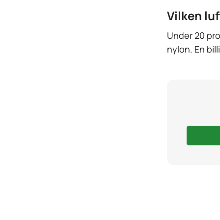
Vilken lu
Under 20 proc
nylon. En bil