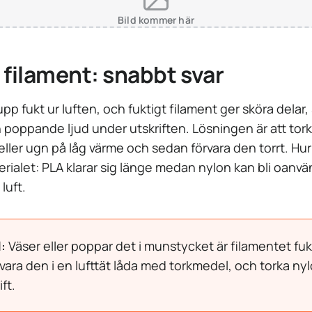
Bild kommer här
 filament: snabbt svar
upp fukt ur luften, och fuktigt filament ger sköra delar, 
 poppande ljud under utskriften. Lösningen är att torka
eller ugn på låg värme och sedan förvara den torrt. Hu
erialet: PLA klarar sig länge medan nylon kan bli oanv
 luft.
:
Väser eller poppar det i munstycket är filamentet fuk
rvara den i en lufttät låda med torkmedel, och torka nylon
ift.