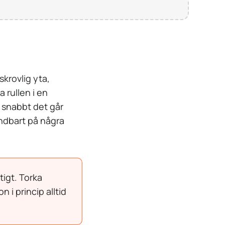
skrovlig yta,
 rullen i en
r snabbt det går
ändbart på några
tigt. Torka
 i princip alltid