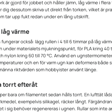
rk är gjord för jobbet och håller jämn, låg värme i fler
r dig dessutom skriva ut direkt från torken, vilket är pra
m tar upp fukt redan under en lång utskrift.
 låg värme
 fungerar också: lägg rullen i 4 till 6 timmar på låg värm
 under materialets mjukningspunkt, för PLA kring 40 ti
h nylon kring 60 till 70 °C. Använd en ugnstermometer
temperaturer och en för varm ugn kan deformera både s
llmänna riktvärden som hobbyister använt länge.
 torrt efteråt
per bara om filamentet sedan hålls torrt. En lufttät låda
medel, exempelvis silikagel, räcker långt. Färgändrand
t i sig behöver regenereras i ugnen. Rullar som inte an