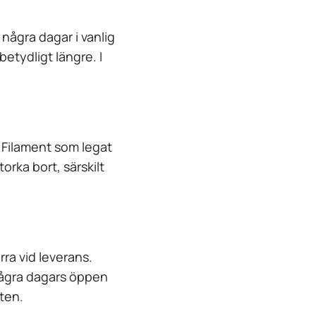
några dagar i vanlig
etydligt längre. I
. Filament som legat
orka bort, särskilt
ra vid leverans.
några dagars öppen
ften.