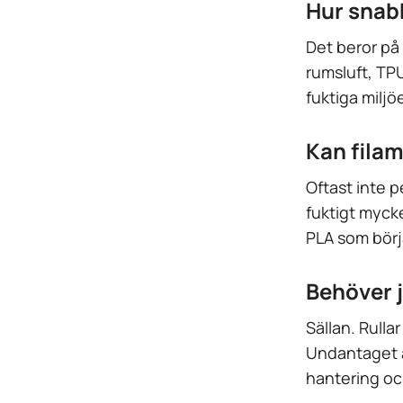
Hur snabb
Det beror på 
rumsluft, TPU
fuktiga miljö
Kan filam
Oftast inte 
fuktigt mycke
PLA som börj
Behöver j
Sällan. Rull
Undantaget ä
hantering och