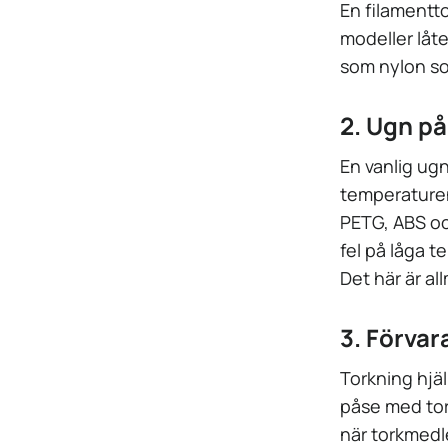
En filamentto
modeller låte
som nylon so
2. Ugn på
En vanlig ugn
temperaturen
PETG, ABS oc
fel på låga 
Det här är a
3. Förvara
Torkning hjäl
påse med tork
när torkmedle