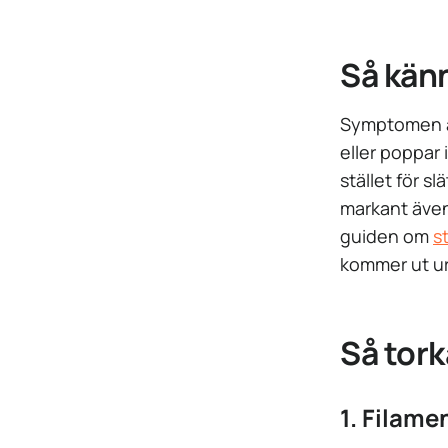
Så känn
Symptomen är 
eller poppar 
stället för s
markant även
guiden om
s
kommer ut u
Så tork
1. Filame