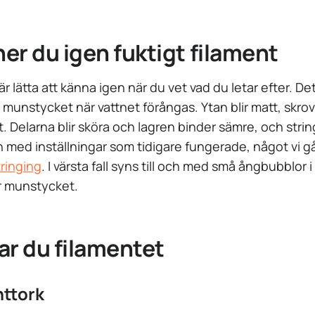
er du igen fuktigt filament
lätta att känna igen när du vet vad du letar efter. Det
i munstycket när vattnet förångas. Ytan blir matt, skrovl
lät. Delarna blir sköra och lagren binder sämre, och stri
 med inställningar som tidigare fungerade, något vi g
tringing
. I värsta fall syns till och med små ångbubblor
r munstycket.
ar du filamentet
nttork