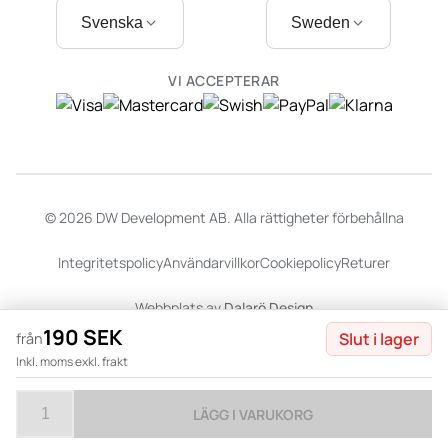
Svenska
Sweden
VI ACCEPTERAR
© 2026 DW Development AB. Alla rättigheter förbehållna
Integritetspolicy
Användarvillkor
Cookiepolicy
Returer
Webbplats av
Dalarö Design
190 SEK
Slut i lager
från
Inkl. moms exkl. frakt
LÄGG I VARUKORG