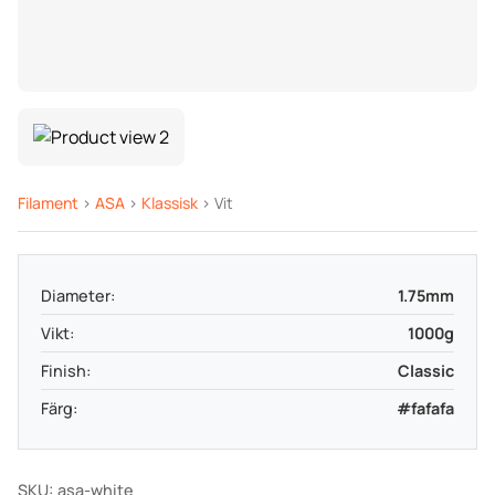
Filament
>
ASA
>
Klassisk
> Vit
Diameter:
1.75mm
Vikt:
1000g
Finish:
Classic
Färg:
#fafafa
SKU: asa-white