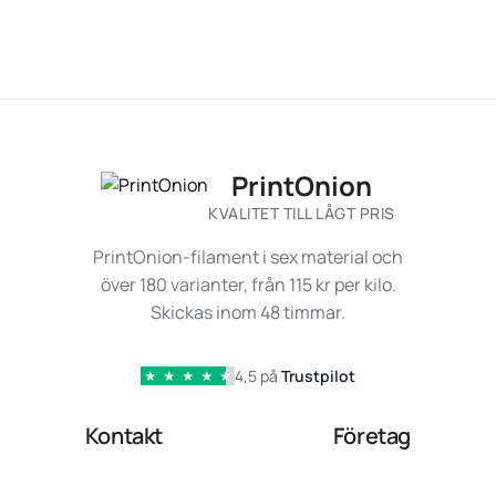
PrintOnion
KVALITET TILL LÅGT PRIS
PrintOnion-filament i sex material och
över 180 varianter, från 115 kr per kilo.
Skickas inom 48 timmar.
4,5 på
Trustpilot
★
★
★
★
★
Kontakt
Företag