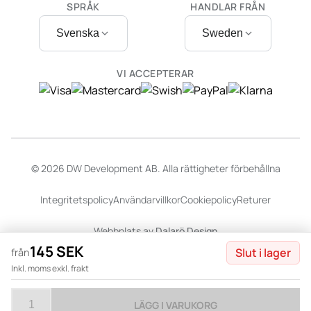
SPRÅK
HANDLAR FRÅN
Svenska
Sweden
VI ACCEPTERAR
© 2026 DW Development AB. Alla rättigheter förbehållna
Integritetspolicy
Användarvillkor
Cookiepolicy
Returer
Webbplats av
Dalarö Design
145 SEK
Slut i lager
från
Inkl. moms exkl. frakt
LÄGG I VARUKORG