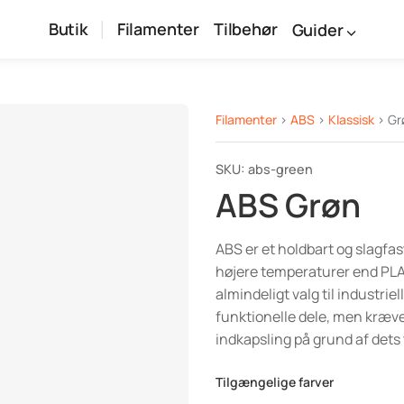
Butik
Filamenter
Tilbehør
Guider
Filamenter
>
ABS
>
Klassisk
> Gr
SKU: abs-green
ABS Grøn
ABS er et holdbart og slagfast
højere temperaturer end PLA 
almindeligt valg til industrie
funktionelle dele, men kræv
indkapsling på grund af dets t
Tilgængelige farver