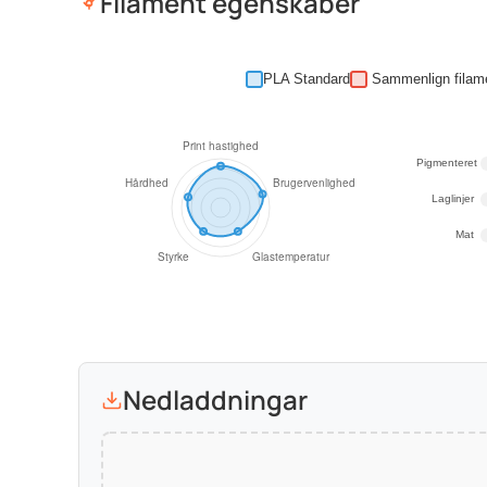
Filament egenskaber
PLA Standard
Pigmenteret
Laglinjer
Mat
Nedladdningar