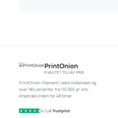
PrintOnion
KVALITET TIL LAV PRIS
PrintOnion-filament i seks materialer og
over 180 varianter, fra 115 SEK pr. kilo.
Afsendes inden for 48 timer.
4,5 på
Trustpilot
★
★
★
★
★