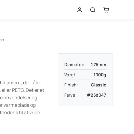
øn
Diameter:
1.75mm
Vægt:
1000g
 filament, der tåler
Finish:
Classic
eller PETG. Det er et
Farve:
#25d047
lle anvendelser og
er varmeplade og
endens til at vride.