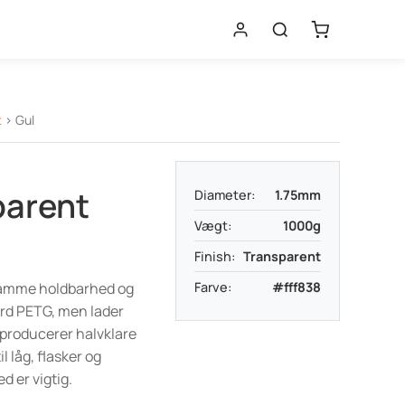
t
> Gul
parent
Diameter:
1.75mm
Vægt:
1000g
Finish:
Transparent
samme holdbarhed og
Farve:
#fff838
rd PETG, men lader
 producerer halvklare
l låg, flasker og
d er vigtig.