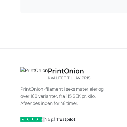
PrintOnion
KVALITET TIL LAV PRIS
PrintOnion-filament i seks materialer og
over 180 varianter, fra 115 SEK pr. kilo.
Afsendes inden for 48 timer.
4,5 på
Trustpilot
★
★
★
★
★