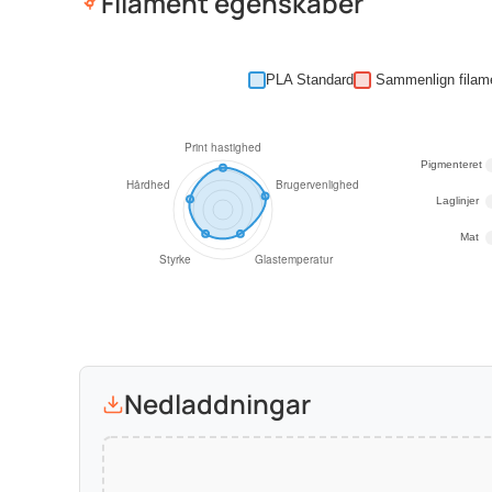
Filament egenskaber
PLA Standard
Pigmenteret
Laglinjer
Mat
Nedladdningar