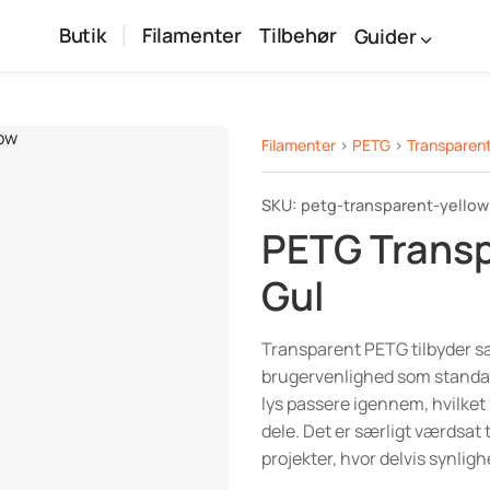
Butik
Filamenter
Tilbehør
Guider
Filamenter
>
PETG
>
Transparen
SKU: petg-transparent-yellow
PETG Trans
Gul
Transparent PETG tilbyder 
brugervenlighed som standa
lys passere igennem, hvilket
dele. Det er særligt værdsat ti
projekter, hvor delvis synlighe