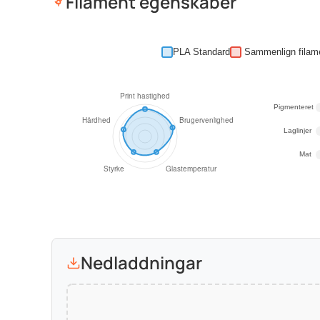
Filament egenskaber
PLA Standard
Pigmenteret
Laglinjer
Mat
Nedladdningar