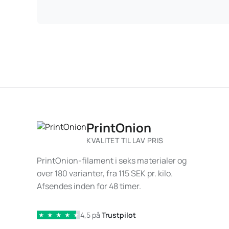
PrintOnion
KVALITET TIL LAV PRIS
PrintOnion-filament i seks materialer og
over 180 varianter, fra 115 SEK pr. kilo.
Afsendes inden for 48 timer.
4,5 på
Trustpilot
★
★
★
★
★