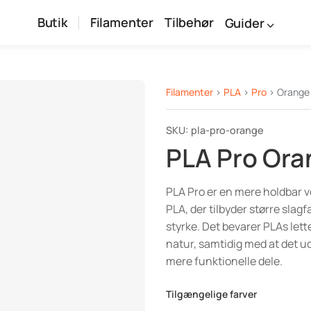
Butik
Filamenter
Tilbehør
Guider
Filamenter
>
PLA
>
Pro
> Orange
SKU: pla-pro-orange
PLA Pro Ora
PLA Pro er en mere holdbar v
PLA, der tilbyder større sla
styrke. Det bevarer PLAs lett
natur, samtidig med at det u
mere funktionelle dele.
Tilgængelige farver