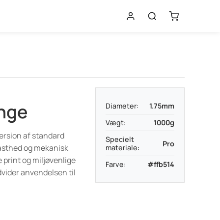
nge
Diameter:
1.75mm
Vægt:
1000g
ersion af standard
Specielt
Pro
gfasthed og mekanisk
materiale:
e print og miljøvenlige
Farve:
#ffb514
dvider anvendelsen til