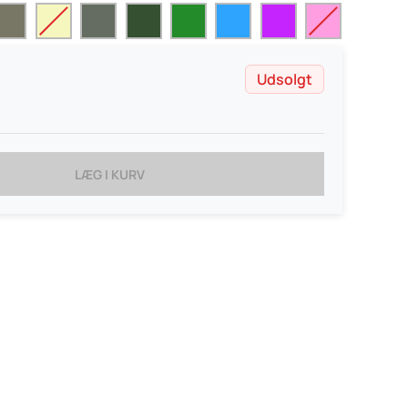
Udsolgt
LÆG I KURV