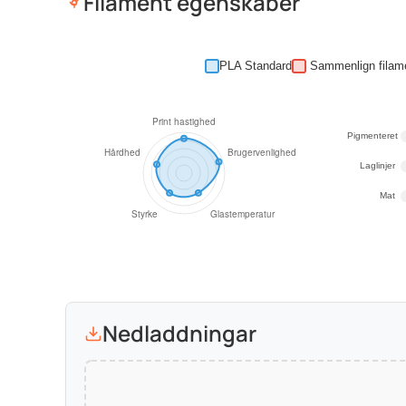
Filament egenskaber
PLA Standard
Pigmenteret
Laglinjer
Mat
Nedladdningar