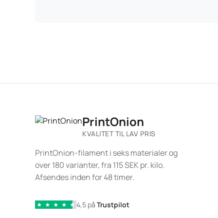
PrintOnion
KVALITET TIL LAV PRIS
PrintOnion-filament i seks materialer og
over 180 varianter, fra 115 SEK pr. kilo.
Afsendes inden for 48 timer.
4,5 på
Trustpilot
★
★
★
★
★