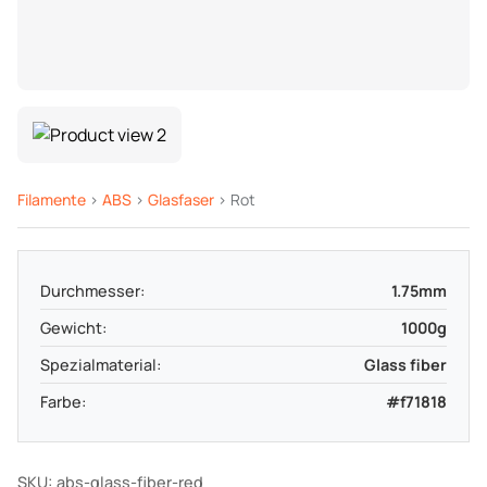
Filamente
>
ABS
>
Glasfaser
> Rot
Durchmesser:
1.75mm
Gewicht:
1000g
Spezialmaterial:
Glass fiber
Farbe:
#f71818
SKU: abs-glass-fiber-red