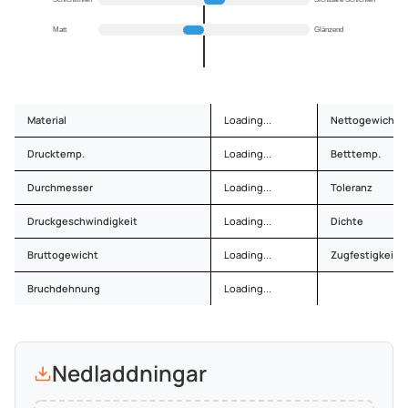
Matt
Glänzend
Material
Loading...
Nettogewicht
Drucktemp.
Loading...
Betttemp.
Durchmesser
Loading...
Toleranz
Druckgeschwindigkeit
Loading...
Dichte
Bruttogewicht
Loading...
Zugfestigkeit
Bruchdehnung
Loading...
Nedladdningar