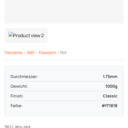
Filamente
>
ABS
>
Klassisch
> Rot
Durchmesser:
1.75mm
Gewicht:
1000g
Finish:
Classic
Farbe:
#f71818
SKU: abs-red