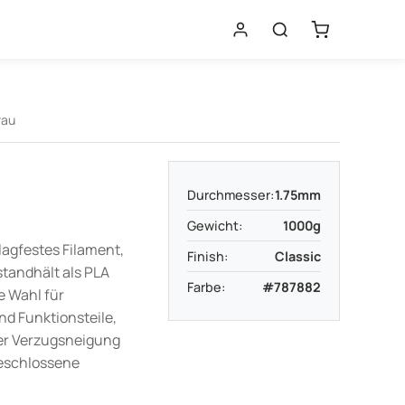
rau
Durchmesser:
1.75mm
Gewicht:
1000g
lagfestes Filament,
Finish:
Classic
tandhält als PLA
Farbe:
#787882
e Wahl für
d Funktionsteile,
ner Verzugsneigung
eschlossene