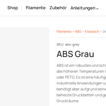
Shop
Filamente
Zubehör
Anleitungen
Filamente
>
ABS
>
Klassisch
> G
SKU: abs-gray
ABS Grau
ABS ist ein robustes und sch
das höheren Temperaturen s
oder PETG. Es ist eine häufig
industrielle Anwendungen un
benötigt aber aufgrund sei
beheizte Druckbetten und g
Druckräume.