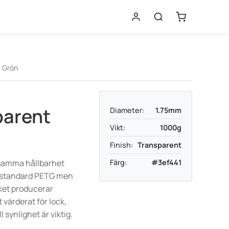
 Grön
parent
Diameter:
1.75mm
Vikt:
1000g
Finish:
Transparent
samma hållbarhet
Färg:
#3ef441
 standard PETG men
lket producerar
t värderat för lock,
l synlighet är viktig.