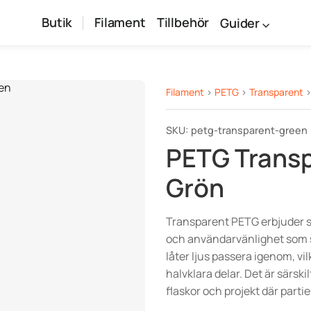
Butik
Filament
Tillbehör
Guider
Filament
>
PETG
>
Transparent
>
SKU: petg-transparent-green
PETG Trans
Grön
Transparent PETG erbjuder 
och användarvänlighet som
låter ljus passera igenom, vi
halvklara delar. Det är särskil
flaskor och projekt där partiel