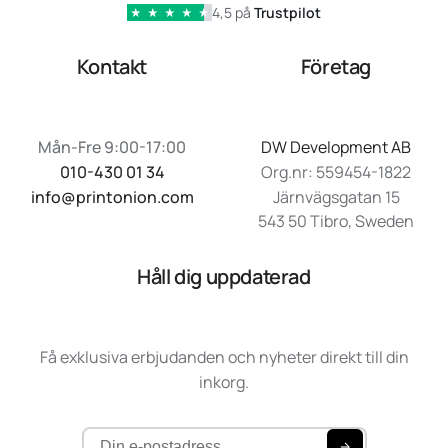
4,5 på
Trustpilot
★
★
★
★
★
Kontakt
Företag
Mån-Fre 9:00-17:00
DW Development AB
010-430 01 34
Org.nr: 559454-1822
info@printonion.com
Järnvägsgatan 15
543 50 Tibro, Sweden
Håll dig uppdaterad
Få exklusiva erbjudanden och nyheter direkt till din
inkorg.