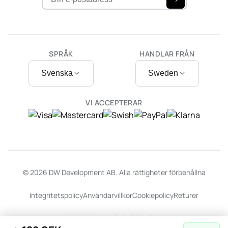
SPRÅK
HANDLAR FRÅN
Svenska
Sweden
VI ACCEPTERAR
© 2026 DW Development AB. Alla rättigheter förbehållna
Integritetspolicy
Användarvillkor
Cookiepolicy
Returer
Webbplats av
Dalarö Design