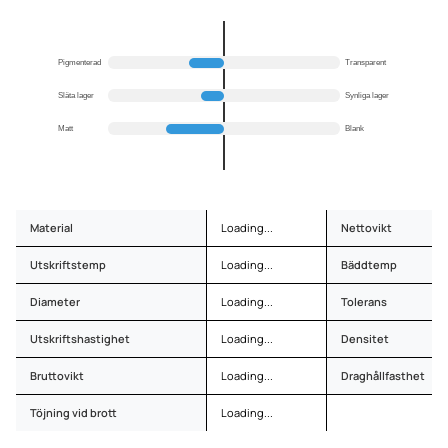
Pigmenterad
Transparent
Släta lager
Synliga lager
Matt
Blank
Material
Loading...
Nettovikt
Utskriftstemp
Loading...
Bäddtemp
Diameter
Loading...
Tolerans
Utskriftshastighet
Loading...
Densitet
Bruttovikt
Loading...
Draghållfasthet
Töjning vid brott
Loading...