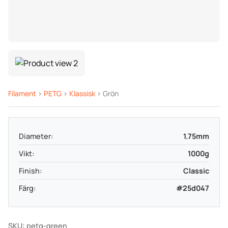
Filament
>
PETG
>
Klassisk
> Grön
Diameter:
1.75mm
Vikt:
1000g
Finish:
Classic
Färg:
#25d047
SKU: petg-green