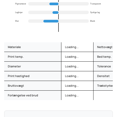
Pigmenteret
Transparent
Laglinjer
Synlige lag
Mat
Blank
Materiale
Loading...
Nettovægt
Print temp.
Loading...
Bed temp.
Diameter
Loading...
Tolerance
Print hastighed
Loading...
Densitet
Bruttovægt
Loading...
Trækstyrke
Forlængelse ved brud
Loading...