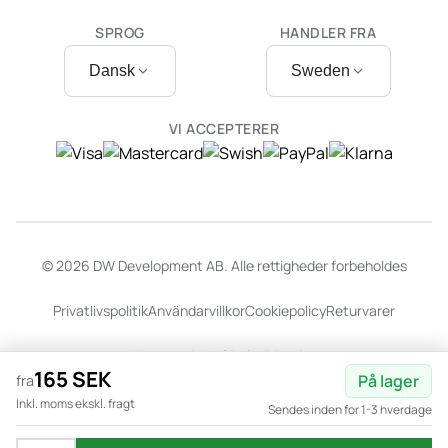
SPROG
HANDLER FRA
Dansk
Sweden
VI ACCEPTERER
© 2026 DW Development AB. Alle rettigheder forbeholdes
Privatlivspolitik
Användarvillkor
Cookiepolicy
Returvarer
Hjemmeside af
Dalarö Design
165 SEK
På lager
fra
Inkl. moms ekskl. fragt
Sendes inden for 1-3 hverdage