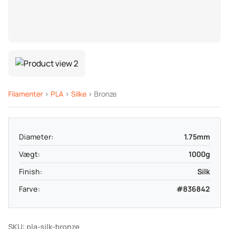
Filamenter
>
PLA
>
Silke
> Bronze
Diameter:
1.75mm
Vægt:
1000g
Finish:
Silk
Farve:
#836842
SKU: pla-silk-bronze