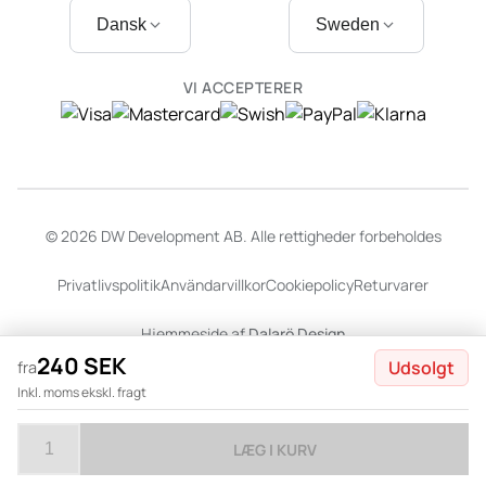
Dansk
Sweden
VI ACCEPTERER
© 2026 DW Development AB. Alle rettigheder forbeholdes
Privatlivspolitik
Användarvillkor
Cookiepolicy
Returvarer
Hjemmeside af
Dalarö Design
240 SEK
Udsolgt
fra
Inkl. moms ekskl. fragt
LÆG I KURV