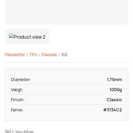
Filamenter
>
TPU
>
Klassisk
> Blå
Diameter:
1.75mm
Vægt:
1000g
Finish:
Classic
Farve:
#3134C2
SKU: tpu-blue