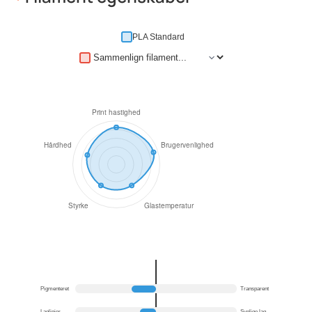
PLA Standard
Pigmenteret
Transparent
Laglinjer
Synlige lag