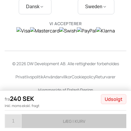
Dansk
Sweden
VI ACCEPTERER
© 2026 DW Development AB. Alle rettigheder forbeholdes
Privatlivspolitik
Användarvillkor
Cookiepolicy
Returvarer
Hjemmeside af
Dalarö Design
240 SEK
Udsolgt
fra
Inkl. moms ekskl. fragt
LÆG I KURV