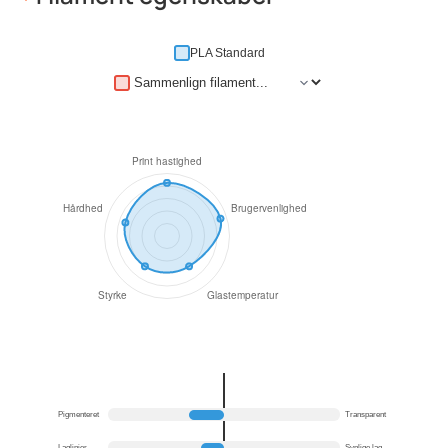
PLA Standard
Pigmenteret
Transparent
Laglinjer
Synlige lag