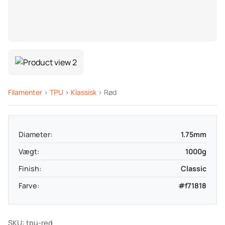
Filamenter
>
TPU
>
Klassisk
> Rød
Diameter:
1.75mm
Vægt:
1000g
Finish:
Classic
Farve:
#f71818
SKU: tpu-red