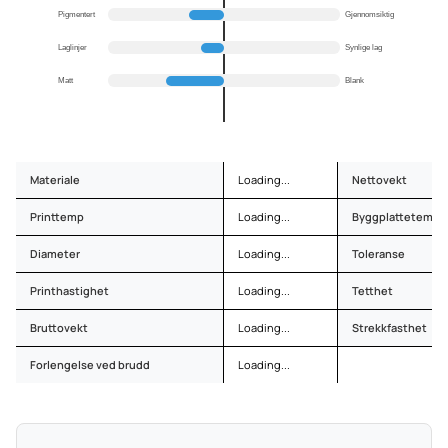
Pigmentert
Gjennomsiktig
Laglinjer
Synlige lag
Matt
Blank
Materiale
Loading...
Nettovekt
Printtemp
Loading...
Byggplattetemp
Diameter
Loading...
Toleranse
Printhastighet
Loading...
Tetthet
Bruttovekt
Loading...
Strekkfasthet
Forlengelse ved brudd
Loading...