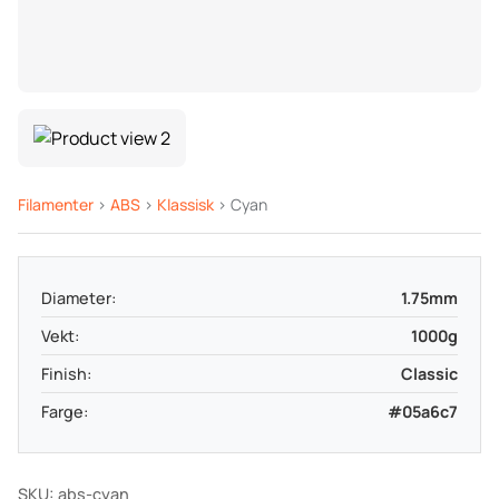
Filamenter
>
ABS
>
Klassisk
> Cyan
Diameter:
1.75mm
Vekt:
1000g
Finish:
Classic
Farge:
#05a6c7
SKU: abs-cyan