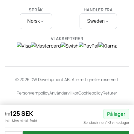
SPRÅK
HANDLER FRA
Norsk
Sweden
VI AKSEPTERER
© 2026 DW Development AB. Alle rettigheter reservert
Personvernpolicy
Användarvillkor
Cookiepolicy
Returer
Nettside av
Dalarö Design
125 SEK
På lager
fra
Inkl. MVA ekskl. frakt
Sendes innen 1-3 virkedager