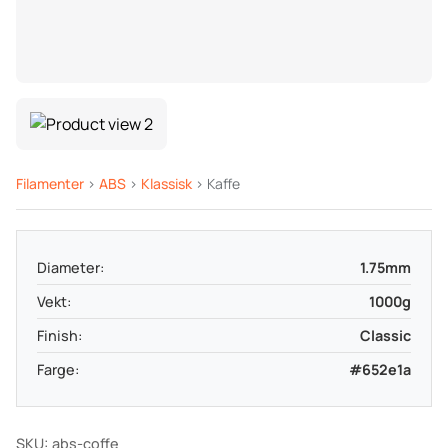
Filamenter
>
ABS
>
Klassisk
> Kaffe
Diameter:
1.75mm
Vekt:
1000g
Finish:
Classic
Farge:
#652e1a
SKU: abs-coffe