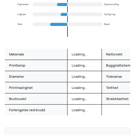
Pigmentert
Gjennomsiktig
Laglinjer
Synlige lag
Matt
Blank
Materiale
Loading...
Nettovekt
Printtemp
Loading...
Byggplattetemp
Diameter
Loading...
Toleranse
Printhastighet
Loading...
Tetthet
Bruttovekt
Loading...
Strekkfasthet
Forlengelse ved brudd
Loading...