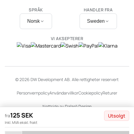
SPRÅK
HANDLER FRA
Norsk
Sweden
VI AKSEPTERER
© 2026 DW Development AB. Alle rettigheter reservert
Personvernpolicy
Användarvillkor
Cookiepolicy
Returer
Nettside av
Dalarö Design
125 SEK
Utsolgt
fra
Inkl. MVA ekskl. frakt