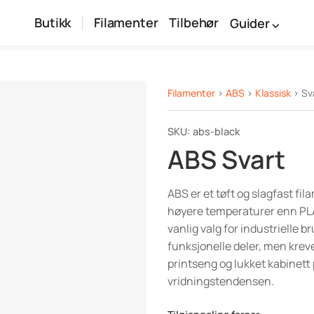
Butikk
Filamenter
Tilbehør
Guider
Filamenter
>
ABS
>
Klassisk
> Sv
SKU: abs-black
ABS Svart
ABS er et tøft og slagfast fi
høyere temperaturer enn PLA 
vanlig valg for industrielle 
funksjonelle deler, men kre
printseng og lukket kabinett
vridningstendensen.