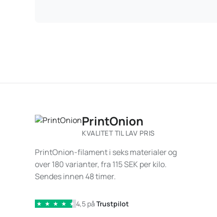
PrintOnion
KVALITET TIL LAV PRIS
PrintOnion-filament i seks materialer og
over 180 varianter, fra 115 SEK per kilo.
Sendes innen 48 timer.
4,5 på
Trustpilot
★
★
★
★
★