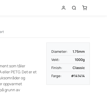
art
Diameter:
1.75mm
Vekt:
1000g
lament som tåler
Finish:
Classic
eller PETG. Det er et
Farge:
#141414
bruksområder og
ver oppvarmet
 på grunn av