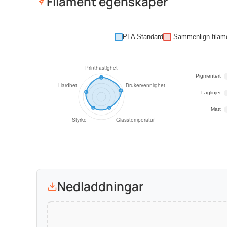
Filament egenskaper
PLA Standard
Pigmentert
Laglinjer
Matt
Nedladdningar