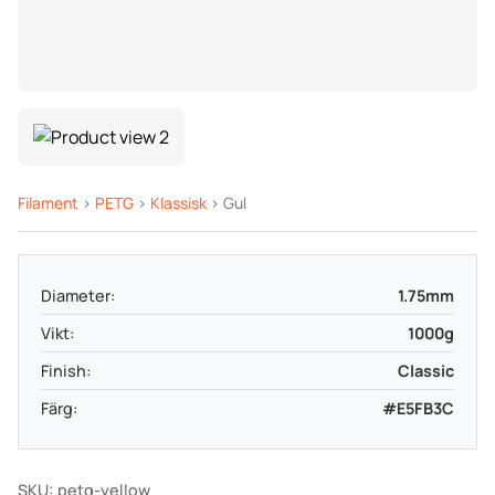
Filament
>
PETG
>
Klassisk
> Gul
Diameter:
1.75mm
Vikt:
1000g
Finish:
Classic
Färg:
#E5FB3C
SKU: petg-yellow