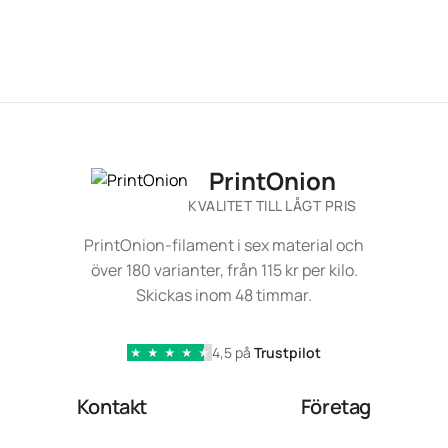
PrintOnion
KVALITET TILL LÅGT PRIS
PrintOnion-filament i sex material och
över 180 varianter, från 115 kr per kilo.
Skickas inom 48 timmar.
4,5 på
Trustpilot
★
★
★
★
★
Kontakt
Företag