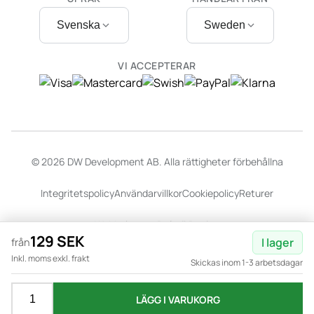
Svenska
Sweden
VI ACCEPTERAR
© 2026 DW Development AB. Alla rättigheter förbehållna
Integritetspolicy
Användarvillkor
Cookiepolicy
Returer
Webbplats av
Dalarö Design
129 SEK
I lager
från
Inkl. moms exkl. frakt
Skickas inom 1-3 arbetsdagar
LÄGG I VARUKORG