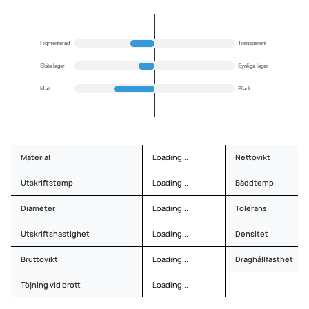
Pigmenterad
Transparent
Släta lager
Synliga lager
Matt
Blank
Material
Loading...
Nettovikt
Utskriftstemp
Loading...
Bäddtemp
Diameter
Loading...
Tolerans
Utskriftshastighet
Loading...
Densitet
Bruttovikt
Loading...
Draghållfasthet
Töjning vid brott
Loading...