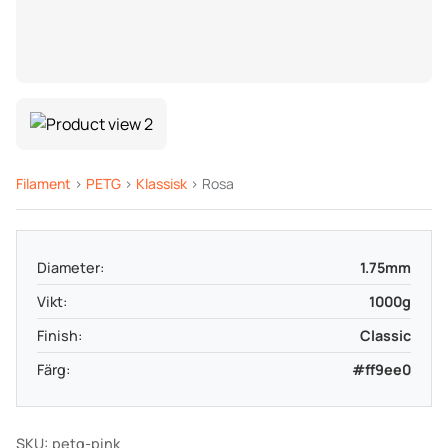
Filament
>
PETG
>
Klassisk
> Rosa
Diameter:
1.75mm
Vikt:
1000g
Finish:
Classic
Färg:
#ff9ee0
SKU: petg-pink