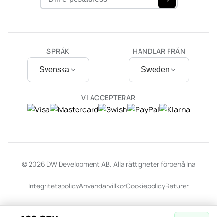
SPRÅK
HANDLAR FRÅN
Svenska
Sweden
VI ACCEPTERAR
© 2026 DW Development AB. Alla rättigheter förbehållna
Integritetspolicy
Användarvillkor
Cookiepolicy
Returer
Webbplats av
Dalarö Design