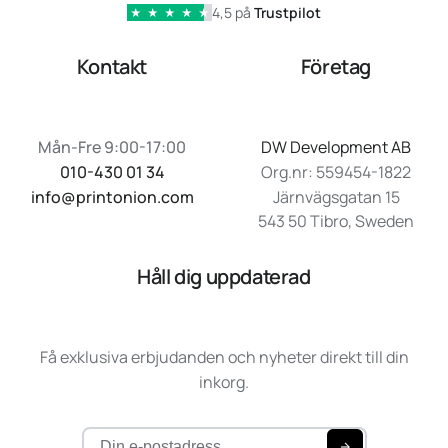
4,5 på
Trustpilot
★
★
★
★
★
Kontakt
Företag
Mån-Fre 9:00-17:00
DW Development AB
010-430 01 34
Org.nr: 559454-1822
info@printonion.com
Järnvägsgatan 15
543 50 Tibro, Sweden
Håll dig uppdaterad
Få exklusiva erbjudanden och nyheter direkt till din
inkorg.