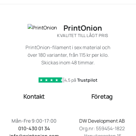
PrintOnion
KVALITET TILL LÅGT PRIS
PrintOnion-filament i sex material och
över 180 varianter, från 115 kr per kilo.
Skickas inom 48 timmar.
4,5 på
Trustpilot
★
★
★
★
★
Kontakt
Företag
Mån-Fre 9:00-17:00
DW Development AB
010-430 01 34
Org.nr: 559454-1822