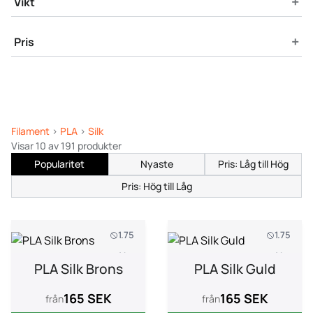
+
Vikt
+
Pris
Filament
>
PLA
>
Silk
Visar 10 av 191 produkter
Popularitet
Nyaste
Pris: Låg till Hög
Pris: Hög till Låg
1.75
1.75
1 kg
1 kg
PLA Silk Brons
PLA Silk Guld
165 SEK
165 SEK
från
från