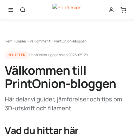
Hem
›
Guider
›
Välkommen till PrintOnion-bloggen
NYHETER
PrintOnion
·
Uppdaterad
2026-05-29
Välkommen till
PrintOnion-bloggen
Här delar vi guider, jämförelser och tips om
3D-utskrift och filament.
Vad du hittar här