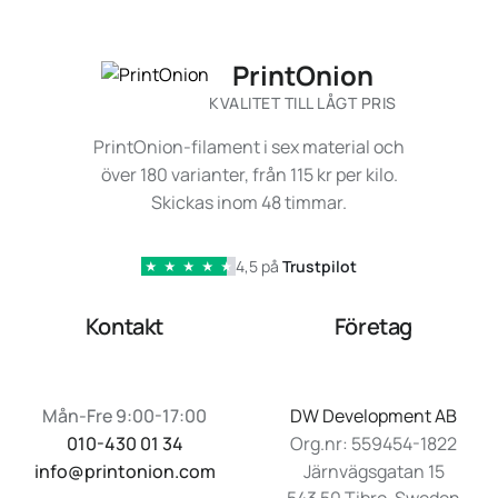
PrintOnion
KVALITET TILL LÅGT PRIS
PrintOnion-filament i sex material och
över 180 varianter, från 115 kr per kilo.
Skickas inom 48 timmar.
4,5 på
Trustpilot
★
★
★
★
★
Kontakt
Företag
Mån-Fre 9:00-17:00
DW Development AB
010-430 01 34
Org.nr: 559454-1822
info@printonion.com
Järnvägsgatan 15