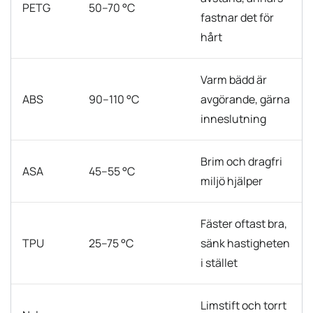
PETG
50–70 °C
fastnar det för
hårt
Varm bädd är
ABS
90–110 °C
avgörande, gärna
inneslutning
Brim och dragfri
ASA
45–55 °C
miljö hjälper
Fäster oftast bra,
TPU
25–75 °C
sänk hastigheten
i stället
Limstift och torrt