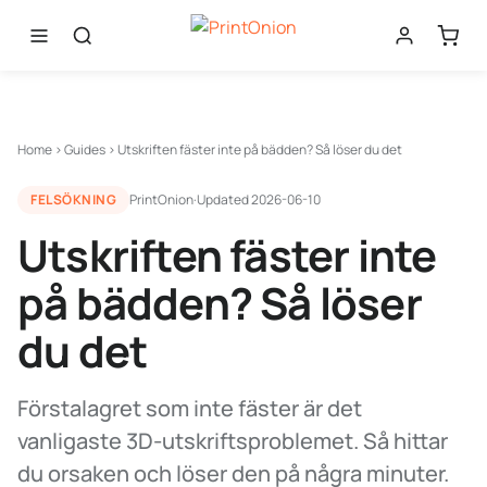
Home
›
Guides
›
Utskriften fäster inte på bädden? Så löser du det
FELSÖKNING
PrintOnion
·
Updated
2026-06-10
Utskriften fäster inte
på bädden? Så löser
du det
Förstalagret som inte fäster är det
vanligaste 3D-utskriftsproblemet. Så hittar
du orsaken och löser den på några minuter.