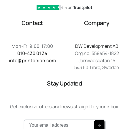
4.5 on
Trustpilot
★
★
★
★
★
Contact
Company
Mon-Fri 9:00-17:00
DW Development AB
010-430 01 34
Org.no: 559454-1822
info@printonion.com
Järnvägsgatan 15
543 50 Tibro, Sweden
Stay Updated
Get exclusive offers and news straight to your inbox.