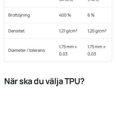
Brottöjning
400 %
6 %
Densitet
1,21 g/cm³
1,25 g/cm³
1,75 mm ±
1,75 mm ±
Diameter / tolerans
0,03
0,03
När ska du välja TPU?
→ Välj TPU
När delen ska vara mjuk, böjbar eller stötdämpande och
tåla att användas hårt. Telefonfodral, tätningar,