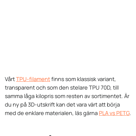
packningar, hjul, grepp och bärbara produkter.
→ Välj något annat
Ska delen vara styv och formstabil väljer du ett hårt
material. PLA för enkla utskrifter och detaljer, PETG för
funktionella delar, ABS eller ASA när det ska tåla värme.
Vårt
TPU-filament
finns som klassisk variant,
transparent och som den stelare TPU 70D, till
samma låga kilopris som resten av sortimentet. Är
du ny på 3D-utskrift kan det vara värt att börja
med de enklare materialen, läs gärna
PLA vs PETG
.