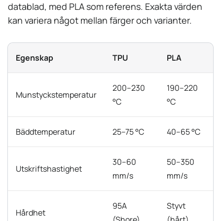
datablad, med PLA som referens. Exakta värden
kan variera något mellan färger och varianter.
Egenskap
TPU
PLA
200–230
190–220
Munstyckstemperatur
°C
°C
Bäddtemperatur
25–75 °C
40–65 °C
30–60
50–350
Utskriftshastighet
mm/s
mm/s
95A
Styvt
Hårdhet
(Shore)
(hårt)