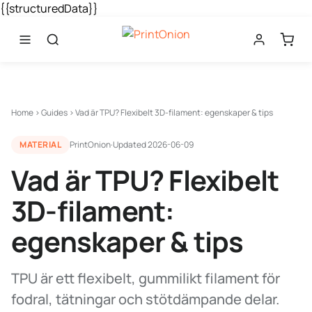
{{structuredData}}
Home
›
Guides
›
Vad är TPU? Flexibelt 3D-filament: egenskaper & tips
MATERIAL
PrintOnion
·
Updated
2026-06-09
Vad är TPU? Flexibelt
3D-filament:
egenskaper & tips
TPU är ett flexibelt, gummilikt filament för
fodral, tätningar och stötdämpande delar.