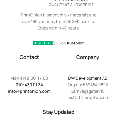
QUALITY AT A LOW PRICE
PrintOnion filament in six materials and
over 180 variants, from 115 SEK per kilo.
Ships within 48 hours.
4.5 on
Trustpilot
★
★
★
★
★
Contact
Company
Mon-Fri 9:00-17:00
DW Development AB
010-430 01 34
Org.no: 559454-1822
info@printonion.com
Järnvägsgatan 15
543 50 Tibro, Sweden
Stay Updated