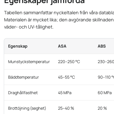
Egenskaper jämförda
Tabellen sammanfattar nyckeltalen från våra databl
Materialen är mycket lika; den avgörande skillnaden
väder- och UV-tålighet.
Egenskap
ASA
ABS
Munstyckstemperatur
220–250 °C
230–260
Bäddtemperatur
45–55 °C
90–110 °
Draghållfasthet
45 MPa
60 MPa
Brottöjning (seghet)
25–40 %
20 %