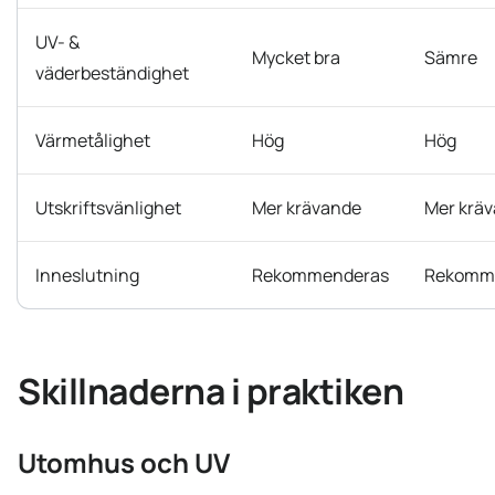
UV- &
Mycket bra
Sämre
väderbeständighet
Värmetålighet
Hög
Hög
Utskriftsvänlighet
Mer krävande
Mer krä
Inneslutning
Rekommenderas
Rekomm
Skillnaderna i praktiken
Utomhus och UV