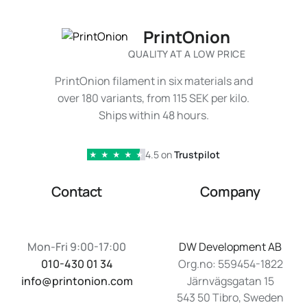
PrintOnion
QUALITY AT A LOW PRICE
PrintOnion filament in six materials and
over 180 variants, from 115 SEK per kilo.
Ships within 48 hours.
4.5 on
Trustpilot
★
★
★
★
★
Contact
Company
Mon-Fri 9:00-17:00
DW Development AB
010-430 01 34
Org.no: 559454-1822
info@printonion.com
Järnvägsgatan 15
543 50 Tibro, Sweden