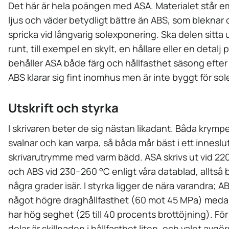
Det här är hela poängen med ASA. Materialet står e
ljus och väder betydligt bättre än ABS, som bleknar
spricka vid långvarig solexponering. Ska delen sitta 
runt, till exempel en skylt, en hållare eller en detalj p
behåller ASA både färg och hållfasthet säsong efter
ABS klarar sig fint inomhus men är inte byggt för sol
Utskrift och styrka
I skrivaren beter de sig nästan likadant. Båda krymp
svalnar och kan varpa, så båda mår bäst i ett inneslu
skrivarutrymme med varm bädd. ASA skrivs ut vid 22
och ABS vid 230–260 °C enligt våra datablad, alltså 
några grader isär. I styrka ligger de nära varandra; A
något högre draghållfasthet (60 mot 45 MPa) med
har hög seghet (25 till 40 procents brottöjning). För
delar är skillnaden i hållfasthet liten, och valet avgö