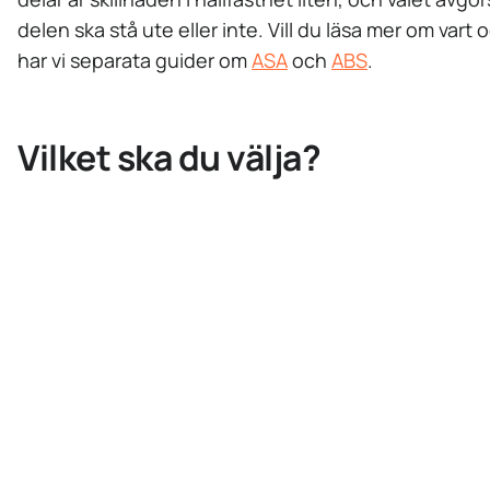
delen ska stå ute eller inte. Vill du läsa mer om vart 
har vi separata guider om
ASA
och
ABS
.
Vilket ska du välja?
→ Välj ASA
När delen ska sitta utomhus och tåla sol, regn och temperaturvä
utan att blekna eller försvagas. Skyltar, hållare, fästen och
fordonsdetaljer.
→ Välj ABS
När delen ska vara inomhus och du vill spara lite. Kåpor, mekanis
och prototyper som inte utsätts f��r sol och väder.